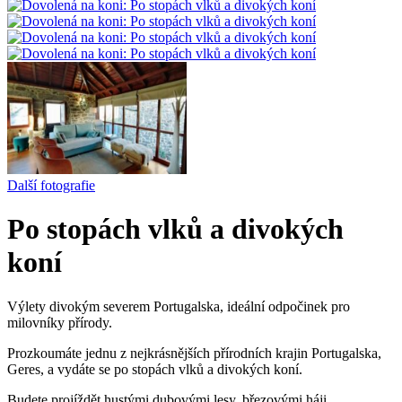
Další fotografie
Po stopách vlků a divokých
koní
Výlety divokým severem Portugalska, ideální odpočinek pro
milovníky přírody.
Prozkoumáte jednu z nejkrásnějších přírodních krajin Portugalska,
Geres, a vydáte se po stopách vlků a divokých koní.
Budete projíždět hustými dubovými lesy, březovými háji,