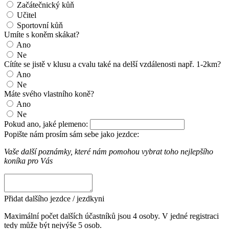
Začátečnický kůň
Učitel
Sportovní kůň
Umíte s koněm skákat?
Ano
Ne
Cítíte se jistě v klusu a cvalu také na delší vzdálenosti např. 1-2km?
Ano
Ne
Máte svého vlastního koně?
Ano
Ne
Pokud ano, jaké plemeno:
Popište nám prosím sám sebe jako jezdce:
Vaše další poznámky, které nám pomohou vybrat toho nejlepšího
koníka pro Vás
Přidat dalšího jezdce / jezdkyni
Maximální počet dalších účastníků jsou 4 osoby. V jedné registraci
tedy může být nejvýše 5 osob.