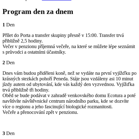
Program den za dnem
1
Den
Přílet do Porta a transfer skupiny přesně v 15:00. Transfer trvá
přibližně 2,5 hodiny.
Večer v penzionu příjemná večeře, na které se můžete lépe seznámit
s průvodci a ostatními účastníky.
2
Den
Dnes vám budou přiděleni koně, než se vydáte na první vyjížďku po
krásných stezkách pohoří Peneda. Stáje jsou vzdáleny asi 10 minut
jízdy autem od ubytování, kde vás každý den vyzvednou. Vyjížďka
trvá přibližně tři hodiny.
Oběd se bude podávat v zahradě venkovského domu Ecotura a poté
navštívíte návštěvnické centrum národního parku, kde se dozvíte
více o regionu a jeho fascinující biologické rozmanitosti.
Večeře a přenocování zpět v penzionu.
3
Den