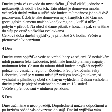
Dnešní jízda vás zavede do mystického „Údolí vlků“, jednoho z
nejkrásnějších údolí v horách. Tato oblast je domovem mnoha
vzácných druhů zvířat a určitě zde budete mít možnost jedno či dvě
pozorování. Údolí je také domovem nejkrásnějších stád Garrano
(portugalské plemeno malého koně) v regionu, kteří si užívají
pobytu v přírodě. Na oběd si dáme piknik v horách a pak se vrátíme
do stájí po cestě s několika cvalovkama.
Celková doba dnešní vyjížďky je přibližně 5-6 hodin. Večeře a
přenocování v penzionu.
4
Den
Dnešní ranní vyjížďka vede na vrchol hory za stájemi. V nedalekém
údolí pramení řeka Laboreiro, jejíž malé horské prameny napájejí
mohutnou řeku. Cestou do tohoto údolí budete projíždět nejvýše
položenou vesnicí v regionu: Rodeiro. Před překročením řeky
Laboreiro, která je v tomto místě již velkým horským tokem, si
vychutnáte piknikový oběd s krásným výhledem. Dalším vrcholem
dnešní jízdy je přejezd malebného mostu ze 13. století.
Večeře a přenocování v útulném penzionu.
5
Den
Dnes začínáme o něco později. Dopoledne si můžete odpočinout a
po brzkém obědě vás odvezeme do stájí. Dnešní vyjížďka vám