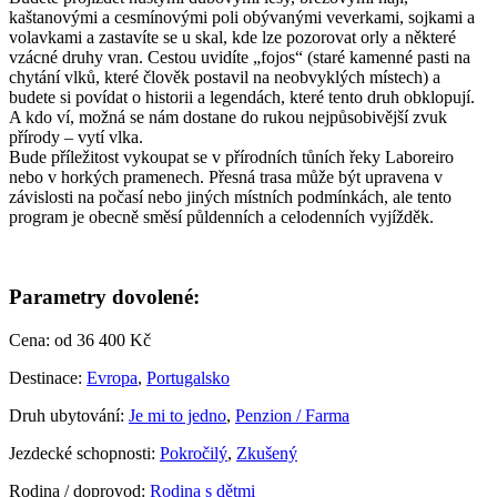
kaštanovými a cesmínovými poli obývanými veverkami, sojkami a
volavkami a zastavíte se u skal, kde lze pozorovat orly a některé
vzácné druhy vran. Cestou uvidíte „fojos“ (staré kamenné pasti na
chytání vlků, které člověk postavil na neobvyklých místech) a
budete si povídat o historii a legendách, které tento druh obklopují.
A kdo ví, možná se nám dostane do rukou nejpůsobivější zvuk
přírody – vytí vlka.
Bude příležitost vykoupat se v přírodních tůních řeky Laboreiro
nebo v horkých pramenech. Přesná trasa může být upravena v
závislosti na počasí nebo jiných místních podmínkách, ale tento
program je obecně směsí půldenních a celodenních vyjížděk.
Parametry dovolené:
Cena: od
36 400 Kč
Destinace:
Evropa
,
Portugalsko
Druh ubytování:
Je mi to jedno
,
Penzion / Farma
Jezdecké schopnosti:
Pokročilý
,
Zkušený
Rodina / doprovod:
Rodina s dětmi