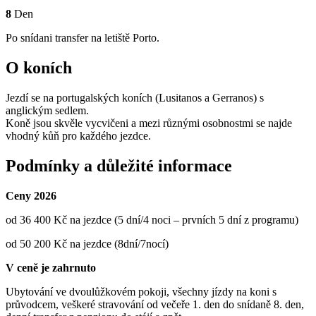
8
Den
Po snídani transfer na letiště Porto.
O koních
Jezdí se na portugalských koních (Lusitanos a Gerranos) s
anglickým sedlem.
Koně jsou skvěle vycvičeni a mezi různými osobnostmi se najde
vhodný kůň pro každého jezdce.
Podmínky a důležité informace
Ceny 2026
od 36 400 Kč na jezdce (5 dní/4 noci – prvních 5 dní z programu)
od 50 200 Kč na jezdce (8dní/7nocí)
V ceně je zahrnuto
Ubytování ve dvoulůžkovém pokoji, všechny jízdy na koni s
průvodcem, veškeré stravování od večeře 1. den do snídaně 8. den,