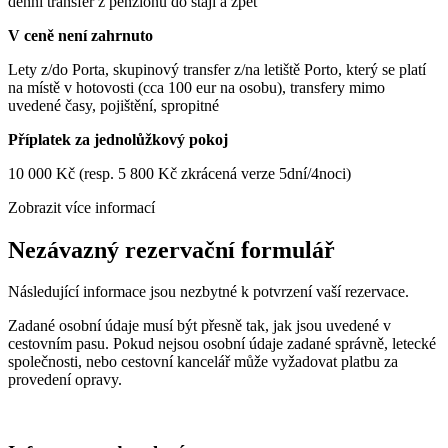
denní transfer z penzionu do stájí a zpět
V ceně není zahrnuto
Lety z/do Porta, skupinový transfer z/na letiště Porto, který se platí
na místě v hotovosti (cca 100 eur na osobu), transfery mimo
uvedené časy, pojištění, spropitné
Příplatek za jednolůžkový pokoj
10 000 Kč (resp. 5 800 Kč zkrácená verze 5dní/4noci)
Zobrazit více informací
Nezávazný rezervační formulář
Následující informace jsou nezbytné k potvrzení vaší rezervace.
Zadané osobní údaje musí být přesně tak, jak jsou uvedené v
cestovním pasu. Pokud nejsou osobní údaje zadané správně, letecké
společnosti, nebo cestovní kancelář může vyžadovat platbu za
provedení opravy.