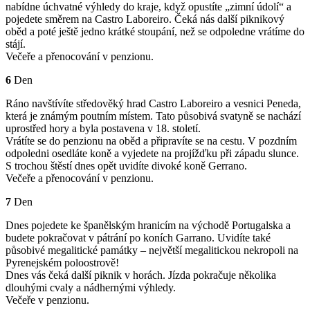
nabídne úchvatné výhledy do kraje, když opustíte „zimní údolí“ a
pojedete směrem na Castro Laboreiro. Čeká nás další piknikový
oběd a poté ještě jedno krátké stoupání, než se odpoledne vrátíme do
stájí.
Večeře a přenocování v penzionu.
6
Den
Ráno navštívíte středověký hrad Castro Laboreiro a vesnici Peneda,
která je známým poutním místem. Tato působivá svatyně se nachází
uprostřed hory a byla postavena v 18. století.
Vrátíte se do penzionu na oběd a připravíte se na cestu. V pozdním
odpoledni osedláte koně a vyjedete na projížďku při západu slunce.
S trochou štěstí dnes opět uvidíte divoké koně Gerrano.
Večeře a přenocování v penzionu.
7
Den
Dnes pojedete ke španělským hranicím na východě Portugalska a
budete pokračovat v pátrání po koních Garrano. Uvidíte také
působivé megalitické památky – největší megalitickou nekropoli na
Pyrenejském poloostrově!
Dnes vás čeká další piknik v horách. Jízda pokračuje několika
dlouhými cvaly a nádhernými výhledy.
Večeře v penzionu.