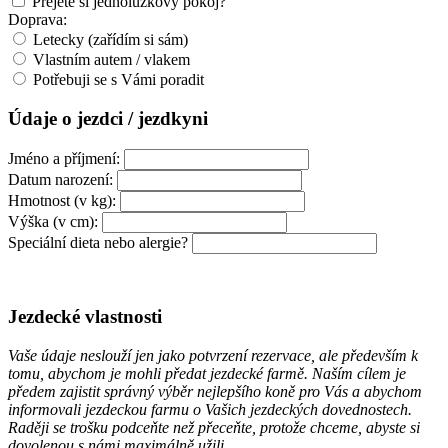
Přejete si jednolůžkový pokoj?
Doprava:
Letecky (zařídím si sám)
Vlastním autem / vlakem
Potřebuji se s Vámi poradit
Údaje o jezdci / jezdkyni
Jméno a příjmení:
Datum narození:
Hmotnost (v kg):
Výška (v cm):
Speciální dieta nebo alergie?
Jezdecké vlastnosti
Vaše údaje neslouží jen jako potvrzení rezervace, ale především k
tomu, abychom je mohli předat jezdecké farmě. Naším cílem je
předem zajistit správný výběr nejlepšího koně pro Vás a abychom
informovali jezdeckou farmu o Vašich jezdeckých dovednostech.
Raději se trošku podceňte než přeceňte, protože chceme, abyste si
dovolenou s námi maximálně užili.