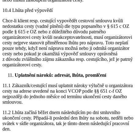
10.4 Lhůta před výpovědí
Chce-li klient resp. cestující vypovědět cestovní smlouvu kvůli
nedostatku cesty (vadné plnění) dle typu popsaného v § 615 c OZ
podle § 615 e OZ nebo z důležitého důvodu patrného
organizátorovi cesty kvůli neakceptovatelnosti, musí organizátorovi
cesty nejprve stanovit přiměřenou lhůtu pro nápravu. Toto neplatí
pouze tehdy, když není náprava možná nebo ji odmítá organizátor
cesty nebo pokud je okamžitá výpověď smlouvy oprávněná
z důvodu zvláštního zájmu zákazníka resp. cestujícího, jež je patrný
organizátorovi cesty.
Uplatnění nároků: adresát, lhůta, promlčení
11.1 Zákazník/cestující musí uplatnit nároky výlučně u organizátora
cesty na adrese uvedené na konci VCOP podle §§ 651 c-f OZ
nejpozději do jednoho měsíce od termínu ukončení cesty daného
smlouvou.
11.2 Lhůta začíná běžet dnem následujícím po dni smluvního
ukončení cesty. Připadá-li poslední den lhůty na sobotu, neděli nebo
svátek v sídle organizátora, tak je tímto dnem následující pracovní
den.