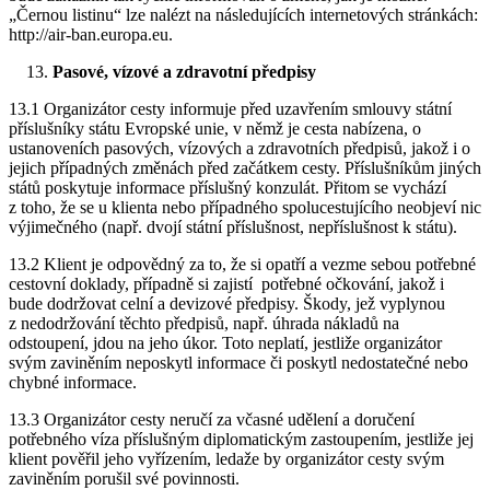
„Černou listinu“ lze nalézt na následujících internetových stránkách:
http://air-ban.europa.eu.
Pasové, vízové a zdravotní předpisy
13.1 Organizátor cesty informuje před uzavřením smlouvy státní
příslušníky státu Evropské unie, v němž je cesta nabízena, o
ustanoveních pasových, vízových a zdravotních předpisů, jakož i o
jejich případných změnách před začátkem cesty. Příslušníkům jiných
států poskytuje informace příslušný konzulát. Přitom se vychází
z toho, že se u klienta nebo případného spolucestujícího neobjeví nic
výjimečného (např. dvojí státní příslušnost, nepříslušnost k státu).
13.2 Klient je odpovědný za to, že si opatří a vezme sebou potřebné
cestovní doklady, případně si zajistí potřebné očkování, jakož i
bude dodržovat celní a devizové předpisy. Škody, jež vyplynou
z nedodržování těchto předpisů, např. úhrada nákladů na
odstoupení, jdou na jeho úkor. Toto neplatí, jestliže organizátor
svým zaviněním neposkytl informace či poskytl nedostatečné nebo
chybné informace.
13.3 Organizátor cesty neručí za včasné udělení a doručení
potřebného víza příslušným diplomatickým zastoupením, jestliže jej
klient pověřil jeho vyřízením, ledaže by organizátor cesty svým
zaviněním porušil své povinnosti.