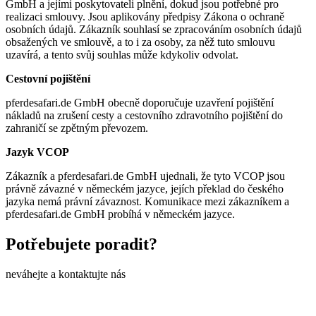
GmbH a jejími poskytovateli plnění, dokud jsou potřebné pro
realizaci smlouvy. Jsou aplikovány předpisy Zákona o ochraně
osobních údajů.
Zákazník souhlasí se zpracováním osobních údajů
obsažených ve smlouvě, a to i za osoby, za něž tuto smlouvu
uzavírá, a tento svůj souhlas může kdykoliv odvolat.
Cestovní pojištění
pferdesafari.de GmbH obecně doporučuje uzavření pojištění
nákladů na zrušení cesty a cestovního zdravotního pojištění do
zahraničí se zpětným převozem.
Jazyk VCOP
Zákazník a pferdesafari.de GmbH ujednali, že tyto VCOP jsou
právně závazné v německém jazyce, jejích překlad do českého
jazyka nemá právní závaznost. Komunikace mezi zákazníkem a
pferdesafari.de GmbH probíhá v německém jazyce.
Potřebujete poradit?
neváhejte a kontaktujte nás