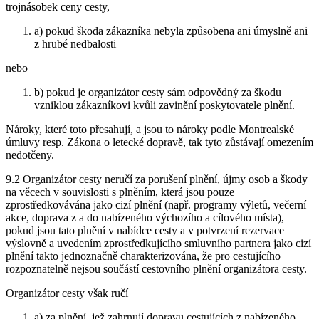
trojnásobek ceny cesty,
a) pokud škoda zákazníka nebyla způsobena ani úmyslně ani
z hrubé nedbalosti
nebo
b) pokud je organizátor cesty sám odpovědný za škodu
vzniklou zákazníkovi kvůli zavinění poskytovatele plnění.
Nároky, které toto přesahují, a jsou to nároky
podle Montrealské
úmluvy resp. Zákona o letecké dopravě, tak tyto zůstávají omezením
nedotčeny.
9.2 Organizátor cesty neručí za porušení plnění, újmy osob a škody
na věcech v souvislosti s plněním, která jsou pouze
zprostředkovávána jako cizí plnění (např. programy výletů, večerní
akce, doprava z a do nabízeného výchozího a cílového místa),
pokud jsou tato plnění v nabídce cesty a v potvrzení rezervace
výslovně a uvedením zprostředkujícího smluvního partnera jako cizí
plnění takto jednoznačně charakterizována, že pro cestujícího
rozpoznatelně nejsou součástí cestovního plnění organizátora cesty.
Organizátor cesty však ručí
a) za plnění, jež zahrnují dopravu cestujících z nabízeného