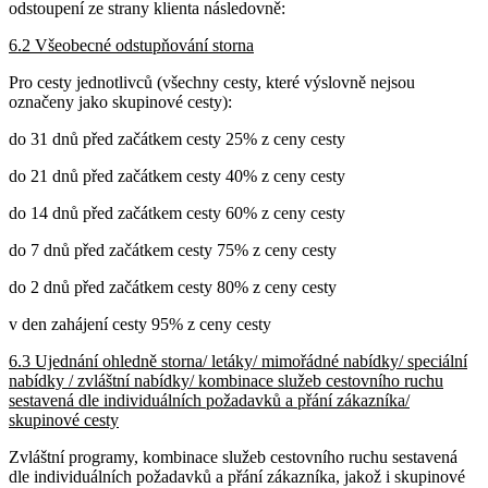
odstoupení ze strany klienta následovně:
6.2 Všeobecné odstupňování storna
Pro cesty jednotlivců (všechny cesty, které výslovně nejsou
označeny jako skupinové cesty):
do 31 dnů před začátkem cesty 25% z ceny cesty
do 21 dnů před začátkem cesty 40% z ceny cesty
do 14 dnů před začátkem cesty 60% z ceny cesty
do 7 dnů před začátkem cesty 75% z ceny cesty
do 2 dnů před začátkem cesty 80% z ceny cesty
v den zahájení cesty 95% z ceny cesty
6.3 Ujednání ohledně storna/ letáky/ mimořádné nabídky/ speciální
nabídky / zvláštní nabídky/
kombinace služeb cestovního ruchu
sestavená dle individuálních požadavků a přání zákazníka/
skupinové cesty
Zvláštní programy,
kombinace služeb cestovního ruchu sestavená
dle individuálních požadavků a přání zákazníka
, jakož i skupinové