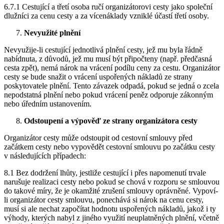
6.7.1 Cestující a třetí osoba ručí organizátorovi cesty jako společní
dlužníci za cenu cesty a za vícenáklady vzniklé účastí třetí osoby.
Nevyužité plnění
Nevyužije-li cestující jednotlivá plnění cesty, jež mu byla řádně
nabídnuta, z důvodů, jež mu musí být připočteny (např. předčasná
cesta zpět), nemá nárok na vrácení podílu ceny za cestu. Organizátor
cesty se bude snažit o vrácení uspořených nákladů ze strany
poskytovatele plnění. Tento závazek odpadá, pokud se jedná o zcela
nepodstatná plnění nebo pokud vrácení peněz odporuje zákonným
nebo úředním ustanovením.
Odstoupení a výpověď ze strany organizátora cesty
Organizátor cesty může odstoupit od cestovní smlouvy před
začátkem cesty nebo vypovědět cestovní smlouvu po začátku cesty
v následujících případech:
8.1 Bez dodržení lhůty, jestliže cestující i přes napomenutí trvale
narušuje realizaci cesty nebo pokud se chová v rozporu se smlouvou
do takové míry, že je okamžité zrušení smlouvy oprávněné. Vypoví-
li organizátor cesty smlouvu, ponechává si nárok na cenu cesty,
musí si ale nechat započítat hodnotu uspořených nákladů, jakož i ty
výhody, kterých nabyl z jiného využití neuplatněných plnění, včetně