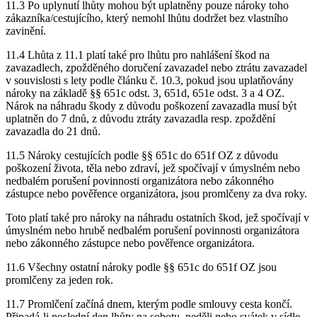
11.3 Po uplynutí lhůty mohou být uplatněny pouze nároky toho
zákazníka/cestujícího, který nemohl lhůtu dodržet bez vlastního
zavinění.
11.4 Lhůta z 11.1 platí také pro lhůtu pro nahlášení škod na
zavazadlech, zpožděného doručení zavazadel nebo ztrátu zavazadel
v souvislosti s lety podle článku č. 10.3, pokud jsou uplatňovány
nároky na základě §§ 651c odst. 3, 651d, 651e odst. 3 a 4 OZ.
Nárok na náhradu škody z důvodu poškození zavazadla musí být
uplatněn do 7 dnů, z důvodu ztráty zavazadla resp. zpoždění
zavazadla do 21 dnů.
11.5 Nároky cestujících podle §§ 651c do 651f OZ z důvodu
poškození života, těla nebo zdraví, jež spočívají v úmyslném nebo
nedbalém porušení povinnosti organizátora nebo zákonného
zástupce nebo pověřence organizátora, jsou promlčeny za dva roky.
Toto platí také pro nároky na náhradu ostatních škod, jež spočívají v
úmyslném nebo hrubě nedbalém porušení povinnosti organizátora
nebo zákonného zástupce nebo pověřence organizátora.
11.6 Všechny ostatní nároky podle §§ 651c do 651f OZ jsou
promlčeny za jeden rok.
11.7 Promlčení začíná dnem, kterým podle smlouvy cesta končí.
Připadá-li poslední den lhůty na sobotu, neděli nebo svátek v sídle