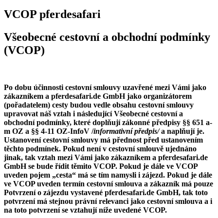
VCOP pferdesafari
Všeobecné cestovní a obchodní podmínky
(VCOP)
Po dobu účinnosti cestovní smlouvy uzavřené mezi Vámi jako
zákazníkem a pferdesafari.de GmbH jako organizátorem
(pořadatelem) cesty budou vedle obsahu cestovní smlouvy
upravovat náš vztah i následující Všeobecné cestovní a
obchodní podmínky, které doplňují zákonné předpisy §§ 651 a-
m OZ a §§ 4-11 OZ-InfoV /
informativní předpis/
a naplňují je.
Ustanovení cestovní smlouvy má přednost před ustanovením
těchto podmínek. Pokud není v cestovní smlouvě ujednáno
jinak, tak vztah mezi Vámi jako zákazníkem a pferdesafari.de
GmbH se bude řídit těmito VCOP. Pokud je dále ve VCOP
uveden pojem „cesta“ má se tím namysli i zájezd. Pokud je dále
ve VCOP uveden termín cestovní smlouva a zákazník má pouze
Potvrzení o zájezdu vystavené pferdesafari.de GmbH, tak toto
potvrzení má stejnou právní relevanci jako cestovní smlouva a i
na toto potvrzení se vztahují níže uvedené VCOP.