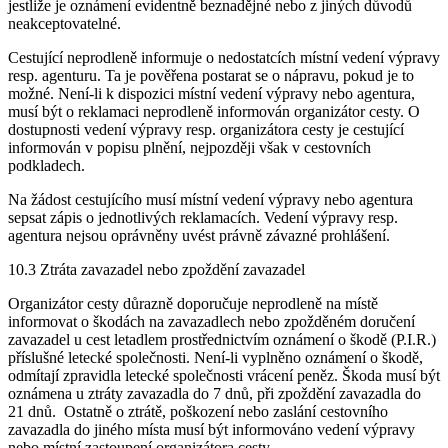
jestliže je oznámení evidentně beznadějné nebo z jiných důvodů
neakceptovatelné.
Cestující neprodleně informuje o nedostatcích místní vedení výpravy
resp. agenturu. Ta je pověřena postarat se o nápravu, pokud je to
možné. Není-li k dispozici místní vedení výpravy nebo agentura,
musí být o reklamaci neprodleně informován organizátor cesty. O
dostupnosti vedení výpravy resp. organizátora cesty je cestující
informován v popisu plnění, nejpozději však v cestovních
podkladech.
Na žádost cestujícího musí místní vedení výpravy nebo agentura
sepsat zápis o jednotlivých reklamacích. Vedení výpravy resp.
agentura nejsou oprávněny uvést právně závazné prohlášení.
10.3 Ztráta zavazadel nebo zpoždění zavazadel
Organizátor cesty důrazně doporučuje neprodleně na místě
informovat o škodách na zavazadlech nebo zpožděném doručení
zavazadel u cest letadlem prostřednictvím oznámení o škodě (P.I.R.)
příslušné letecké společnosti. Není-li vyplněno oznámení o škodě,
odmítají zpravidla letecké společnosti vrácení peněz. Škoda musí být
oznámena u ztráty zavazadla do 7 dnů, při zpoždění zavazadla do
21 dnů. Ostatně o ztrátě, poškození nebo zaslání cestovního
zavazadla do jiného místa musí být informováno vedení výpravy
nebo místní zastoupení organizátora cesty.