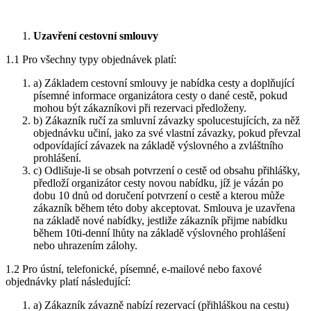
Uzavření cestovní smlouvy
1.1 Pro všechny typy objednávek platí:
a) Základem cestovní smlouvy je nabídka cesty a doplňující
písemné informace organizátora cesty o dané cestě, pokud
mohou být zákazníkovi při rezervaci předloženy.
b) Zákazník ručí za smluvní závazky spolucestujících, za něž
objednávku učiní, jako za své vlastní závazky, pokud převzal
odpovídající závazek na základě výslovného a zvláštního
prohlášení.
c) Odlišuje-li se obsah potvrzení o cestě od obsahu přihlášky,
předloží organizátor cesty novou nabídku, jíž je vázán po
dobu 10 dnů od doručení potvrzení o cestě a kterou může
zákazník během této doby akceptovat. Smlouva je uzavřena
na základě nové nabídky, jestliže zákazník přijme nabídku
během 10ti-denní lhůty na základě výslovného prohlášení
nebo uhrazením zálohy.
1.2 Pro ústní, telefonické, písemné, e-mailové nebo faxové
objednávky platí následující:
a) Zákazník závazně nabízí rezervací (přihláškou na cestu)