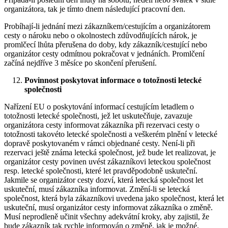
organizátora, tak je tímto dnem následující pracovní den.
Probíhají-li jednání mezi zákazníkem/cestujícím a organizátorem
cesty o nároku nebo o okolnostech zdůvodňujících nárok, je
promlčecí lhůta přerušena do doby, kdy zákazník/cestující nebo
organizátor cesty odmítnou pokračovat v jednáních. Promlčení
začíná nejdříve 3 měsíce po skončení přerušení.
Povinnost poskytovat informace o totožnosti letecké
společnosti
Nařízení EU o poskytování informací cestujícím letadlem o
totožnosti letecké společnosti, jež let uskutečňuje, zavazuje
organizátora cesty informovat zákazníka při rezervaci cesty o
totožnosti takovéto letecké společnosti a veškerém plnění v letecké
dopravě poskytovaném v rámci objednané cesty. Není-li při
rezervaci ještě známa letecká společnost, jež bude let realizovat, je
organizátor cesty povinen uvést zákazníkovi leteckou společnost
resp. letecké společnosti, které let pravděpodobně uskuteční.
Jakmile se organizátor cesty dozví, která letecká společnost let
uskuteční, musí zákazníka informovat. Změní-li se letecká
společnost, která byla zákazníkovi uvedena jako společnost, která let
uskuteční, musí organizátor cesty informovat zákazníka o změně.
Musí neprodleně učinit všechny adekvátní kroky, aby zajistil, že
bude zákazník tak rychle informován o změně, jak je možné.