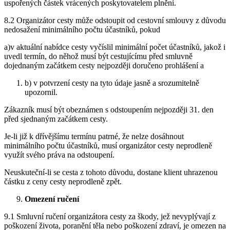
uspořených částek vrácených poskytovatelem plnění.
8.2 Organizátor cesty může odstoupit od cestovní smlouvy z důvodu
nedosažení minimálního počtu účastníků, pokud
a)v aktuální nabídce cesty vyčíslil minimální počet účastníků, jakož i
uvedl termín, do něhož musí být cestujícímu před smluvně
dojednaným začátkem cesty nejpozději doručeno prohlášení a
b) v potvrzení cesty na tyto údaje jasně a srozumitelně
upozornil.
Zákazník musí být obeznámen s odstoupením nejpozději 31. den
před sjednaným začátkem cesty.
Je-li již k dřívějšímu termínu patrné, že nelze dosáhnout
minimálního počtu účastníků, musí organizátor cesty neprodleně
využít svého práva na odstoupení.
Neuskuteční-li se cesta z tohoto důvodu, dostane klient uhrazenou
částku z ceny cesty neprodleně zpět.
Omezení ručení
9.1 Smluvní ručení organizátora cesty za škody, jež nevyplývají z
poškození života, poranění těla nebo poškození zdraví, je omezen na