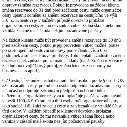
dopravy (změna rezervace). Pokud je provedena na žádost klienta
změna rezervace do 31 dnů před začátkem cesty, může organizátor
cesty uplatnit odměnu za změnu rezervace na cestujícího ve výši
30,- €. Klientovi je v každém případě dovoleno prokázat
organizátorovi cesty, že mu nevznikla vůbec žádná škoda nebo mu
vznikla značně malá škoda než jím požadované paušály.
Na žádost klienta může být provedena změna rezervace do 30 dnů
před začátkem cesty, pokud je její provedení vůbec možné, pouze
po odstoupení od cestovní smlouvy podle článku číslo 6 za
podmínek a současně nové přihlášky. Toto neplatí u žádostí o změnu
rezervace, jež způsobí
pouze malé náklady (např. Změna rezervace
z jedno- na dvojlůžkový pokoj, změna letenky z economy na
business class apod.)
6.7 Cestující se může nechat nahradit třetí osobou podle § 651 b OZ
až do začátku cesty, pokud tato osoba odpovídá požadavkům cesty a
její účast neodporuje zákonným předpisům nebo úředním
nařízením. Organizátor cesty za to uplatňuje paušál za zpracování
ve výši 1100,-Kč. Cestující a třetí osoba ručí organizátorovi cesty
jako společní dlužníci za cenu cesty a za vícenáklady vzniklé účastí
třetí osoby. V každém případě je klientovi dovoleno prokázat
organizátorovi cesty, že mu nevznikla vůbec žádná škoda nebo
vznikla v zásadě malá škoda než jím požadované paušály.