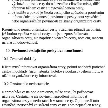
výchozího místa cesty do nabízeného cílového místa, dílčí
přepravu během cesty a ubytování během cesty,
b) jestliže a pokud je škoda cestujícího způsobena porušením
informačních povinností, povinností poskytnout vysvětlení
nebo organizačních povinností ze strany organizátora cesty.
Kromě toho neručí organizátor cesty v žádném případě za plnění,
jež budou využita v rámci cesty a nejsou zprostředkována
organizátorem cesty, ale například vedením cesty, hotelem, rančem
na vlastní odpovědnost.
Povinnost cestujícího poskytovat součinnost
10.1 Cestovní doklady
Klient musí informovat organizátora cesty, pokud neobdrží potřebné
cestovní doklady (např. letenka, hotelové poukazy) během lhůty, o
níž ho organizátor cesty informoval.
10.2 Oznámení o nedostatcích:
Neprobíhá-li cesta podle smlouvy, může cestující požadovat
nápravu. Cestující je ale povinen neprodleně informovat
organizátora cesty o nedostatcích v rámci cesty. Opomine-li toto
zaviněně, nedochází ke snížení ceny cesty. Toto neplatí jen tehdy,