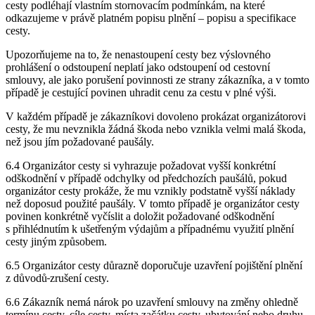
cesty podléhají vlastním stornovacím podmínkám, na které
odkazujeme v právě platném popisu plnění – popisu a specifikace
cesty.
Upozorňujeme na to, že nenastoupení cesty bez výslovného
prohlášení o odstoupení neplatí jako odstoupení od cestovní
smlouvy, ale jako porušení povinnosti ze strany zákazníka, a v tomto
případě je cestující povinen uhradit cenu za cestu v plné výši.
V každém případě je zákazníkovi dovoleno prokázat organizátorovi
cesty, že mu nevznikla žádná škoda nebo vznikla velmi malá škoda,
než jsou jím požadované paušály.
6.4 Organizátor cesty si vyhrazuje požadovat vyšší konkrétní
odškodnění v případě odchylky od předchozích paušálů, pokud
organizátor cesty prokáže, že mu vznikly podstatně vyšší náklady
než doposud použité paušály. V tomto případě je organizátor cesty
povinen konkrétně vyčíslit a doložit požadované odškodnění
s přihlédnutím k ušetřeným výdajům a případnému využití plnění
cesty jiným způsobem.
6.5 Organizátor cesty důrazně doporučuje uzavření pojištění plnění
z důvodů
zrušení cesty.
6.6 Zákazník nemá nárok po uzavření smlouvy na změny ohledně
termínu cesty, cíle cesty, místa začátku cesty, ubytování nebo druhu