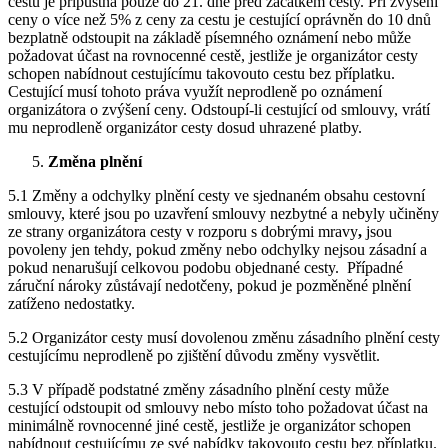
cestu je přípustná pouze do 21. dne před začátkem cesty. Při zvýšení
ceny o více než 5% z ceny za cestu je cestující oprávněn do 10 dnů
bezplatně odstoupit na základě písemného oznámení nebo může
požadovat účast na rovnocenné cestě, jestliže je organizátor cesty
schopen nabídnout cestujícímu takovouto cestu bez příplatku.
Cestující musí tohoto práva využít neprodleně po oznámení
organizátora o zvýšení ceny. Odstoupí-li cestující od smlouvy, vrátí
mu neprodleně organizátor cesty dosud uhrazené platby.
Změna plnění
5.1 Změny a odchylky plnění cesty ve sjednaném obsahu cestovní
smlouvy, které jsou po uzavření smlouvy nezbytné a nebyly učiněny
ze strany organizátora cesty v rozporu s dobrými mravy
,
jsou
povoleny jen tehdy, pokud změny nebo odchylky nejsou zásadní a
pokud nenarušují celkovou podobu objednané cesty. Případné
záruční nároky zůstávají nedotčeny, pokud je pozměněné plnění
zatíženo nedostatky.
5.2 Organizátor cesty musí dovolenou změnu zásadního plnění cesty
cestujícímu neprodleně po zjištění důvodu změny vysvětlit.
5.3 V případě podstatné změny zásadního plnění cesty může
cestující odstoupit od smlouvy nebo místo toho požadovat účast na
minimálně rovnocenné jiné cestě, jestliže je organizátor schopen
nabídnout cestujícímu ze své nabídky takovouto cestu bez příplatku.