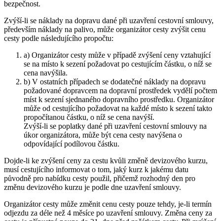
bezpečnost.
Zvýší-li se náklady na dopravu dané při uzavření cestovní smlouvy,
především náklady na palivo, může organizátor cesty zvýšit cenu
cesty podle následujícího propočtu:
a) Organizátor cesty může v případě zvýšení ceny vztahující
se na místo k sezení požadovat po cestujícím částku, o níž se
cena navýšila.
b) V ostatních případech se dodatečné náklady na dopravu
požadované dopravcem na dopravní prostředek vydělí počtem
míst k sezení sjednaného dopravního prostředku. Organizátor
může od cestujícího požadovat na každé místo k sezení takto
propočítanou částku, o níž se cena navýší.
Zvýší-li se poplatky dané při uzavření cestovní smlouvy na
úkor organizátora, může být cena cesty navýšena o
odpovídající podílovou částku.
Dojde-li ke zvýšení ceny za cestu kvůli změně devizového kurzu,
musí cestujícího informovat o tom, jaký kurz k jakému datu
původně pro nabídku cesty použil, přičemž rozhodný den pro
změnu devizového
kurzu je podle dne uzavření smlouvy.
Organizátor cesty může změnit cenu cesty pouze tehdy, je-li termín
odjezdu za déle než 4 měsíce po uzavření smlouvy. Změna ceny za