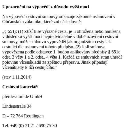
Upozornění na výpověď z důvodu vyšší moci
Na výpověď cestovní smlouvy odkazuje zákonné ustanovení v
Občanském zákoníku, které zní následovně:
„
§ 651j: (1) Ztíží-li se výrazně cesta, je-li ohrožena nebo narušena
v důsledku vyšší moci nepředvídatelné v době uzavření cestovní
smlouvy, může smlouvu vypovědět jak organizátor cesty tak
cestující dle ustanovení tohoto předpisu. (2) Je-li smlouva
vypovězena podle odstavce 1, budou aplikovány předpisy § 651e
odst. 3 věty 1 a 2, odst.. 4 věta 1. Každá ze smluvních stran uhradí
polovinu vícenákladů za zpětnou přepravu. Jinak připadají
vícenáklady k tíži cestujícího.“
(stav 1.11.2014)
Cestovní kancelář:
pferdesafari.de GmbH
Lindenstraße 34
D – 72 764 Reutlingen
Tel. +49 (0) 71 21 / 690 75 30