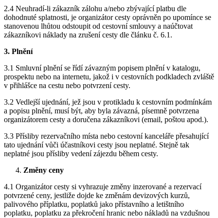
2.4 Neuhradí-li zákazník zálohu a/nebo zbývající platbu dle
dohodnuté splatnosti, je organizátor cesty oprávněn po upomínce se
stanovenou lhůtou odstoupit od cestovní smlouvy a naúčtovat
zákazníkovi náklady na zrušení cesty dle článku č. 6.1.
3. Plnění
3.1 Smluvní plnění se řídí závazným popisem plnění v katalogu,
prospektu nebo na internetu, jakož i v cestovních podkladech zvláště
v přihlášce na cestu nebo potvrzení cesty.
3.2 Vedlejší ujednání, jež jsou v protikladu k cestovním podmínkám
a popisu plnění, musí být, aby byla závazná, písemně potvrzena
organizátorem cesty a doručena zákazníkovi (email, poštou apod.).
3.3 Přísliby rezervačního místa nebo cestovní kanceláře přesahující
tato ujednání vůči účastníkovi cesty jsou neplatné. Stejně tak
neplatné jsou přísliby vedení zájezdu během cesty.
Změny ceny
4.1 Organizátor cesty si vyhrazuje změny inzerované a rezervací
potvrzené ceny, jestliže dojde ke změnám devizových kurzů,
palivového příplatku, poplatků jako přístavního a letištního
poplatku, poplatku za překročení hranic nebo nákladů na vzdušnou