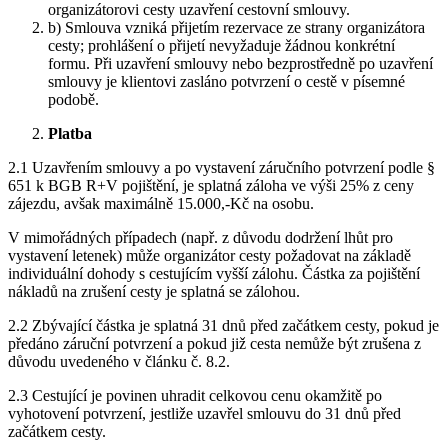
organizátorovi cesty uzavření cestovní smlouvy.
b) Smlouva vzniká přijetím rezervace ze strany organizátora
cesty; prohlášení o přijetí nevyžaduje žádnou konkrétní
formu. Při uzavření smlouvy nebo bezprostředně po uzavření
smlouvy je klientovi zasláno potvrzení o cestě v písemné
podobě.
Platba
2.1 Uzavřením smlouvy a po vystavení záručního potvrzení podle §
651 k BGB R+V pojištění, je splatná
záloha ve výši 25% z ceny
zájezdu, avšak maximálně 15.000,-Kč na osobu.
V mimořádných případech (např. z důvodu dodržení lhůt pro
vystavení letenek) může organizátor cesty požadovat na základě
individuální dohody s cestujícím vyšší zálohu. Částka za pojištění
nákladů na zrušení cesty je splatná se zálohou.
2.2 Zbývající částka je splatná 31 dnů před začátkem cesty, pokud je
předáno záruční potvrzení a pokud již cesta nemůže být zrušena z
důvodu uvedeného v článku č. 8.2.
2.3 Cestující je povinen uhradit celkovou cenu okamžitě po
vyhotovení potvrzení, jestliže uzavřel smlouvu do 31 dnů před
začátkem cesty.