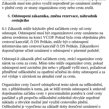
Zákazník musí toto právo využít neprodleně po oznámení změny
v plnění cesty ze strany organizátora cesty nebo cestu zrušit.
Odstoupení zákazníka, změna rezervace, náhradník
cestujícího
6.1 Zákazník může kdykoliv před začátkem cesty od cesty
odstoupit. Odstoupení musí být organizátorovi cesty oznámeno na
adresu uvedenou na konci VCOP. Pokud byla cesta objednána přes
cestovní kancelář, či DS Pelikán, může být o odstoupení
informována tato cestovní kancelář či DS Pelikán. Zákazníkovi
doporučujeme učinit oznámení o odstoupení v písemné podobě.
Odstoupí-li zákazník před začátkem cesty, ztrácí organizátor cesty
nárok na cenu za cestu. Místo toho může organizátor cesty, pokud
odstoupení není zaviněno jím nebo v případě vyšší moci, požadovat
přiměřené odškodnění za opatření učiněná do doby odstoupení a za
své výdaje v závislosti na aktuální ceně za cestu.
Organizátor cesty časově odstupňoval tento nárok na odškodnění,
tzn. s přihlédnutím k tomu, jak se blíží termín odstoupení k smluvně
dojednanému začátku cesty v procentuálním poměru k ceně cesty
paušálně a při propočtu odškodnění zohlednil obvykle uspořené
náklady a obvykle možné jiné využití cestovního plnění.
Odškodnění je vypočteno na základě doby doručení oznámení o